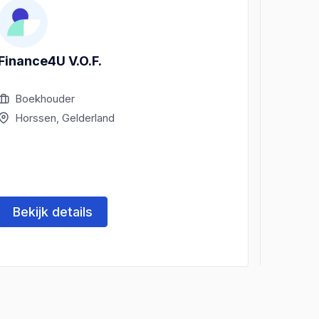
Finance4U V.O.F.
Belast
Geffe
Boekhouder
Bela
Horssen, Gelderland
Hors
Bekijk details
Beki