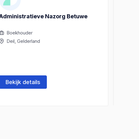
Administratieve Nazorg Betuwe
Van G
Boekhouder
Boek
Deil, Gelderland
Deil,
Bekijk details
Beki