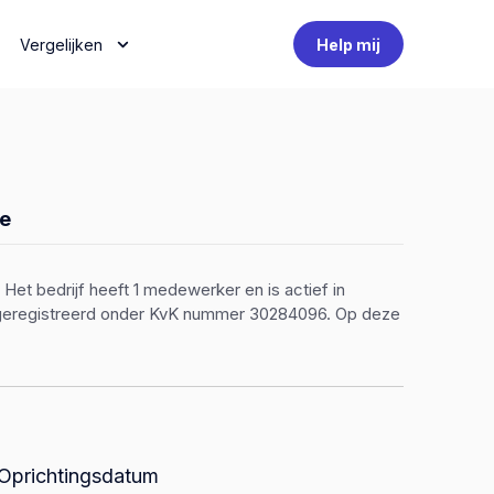
Vergelijken
Help mij
e
 Het bedrijf heeft 1 medewerker en is actief in
n geregistreerd onder KvK nummer 30284096. Op deze
Oprichtingsdatum