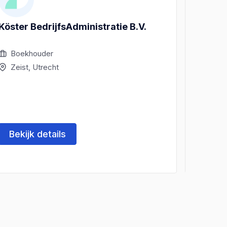
Köster BedrijfsAdministratie B.V.
KBA V
Boekhouder
Boek
Zeist, Utrecht
Zeist
Bekijk details
Beki