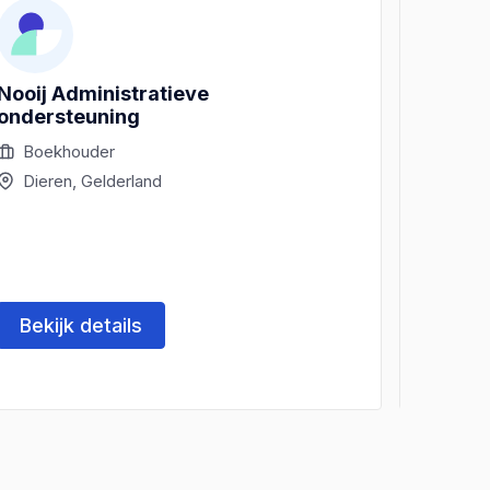
Nooij Administratieve
Van de
ondersteuning
Belas
Boekhouder
Bela
Dieren, Gelderland
Dier
Bekijk details
Beki