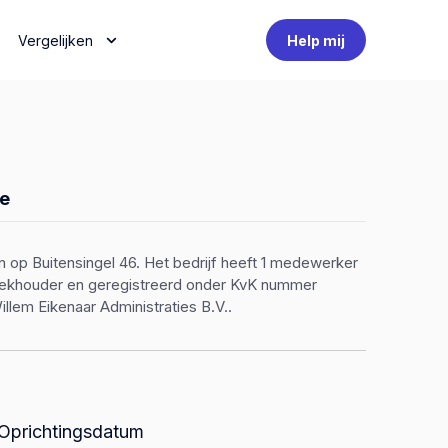
Vergelijken
Help mij
e
en op Buitensingel 46. Het bedrijf heeft 1 medewerker
n boekhouder en geregistreerd onder KvK nummer
llem Eikenaar Administraties B.V..
Oprichtingsdatum