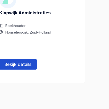
Klapwijk Administraties
IMEX A
Boekhouder
Boek
Honselersdijk, Zuid-Holland
Hons
Bekijk details
Beki