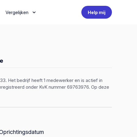
Vergelijken
Help mij
e
. Het bedrijf heeft 1 medewerker en is actief in
n geregistreerd onder KvK nummer 69763976. Op deze
Oprichtingsdatum