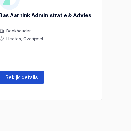
Bas Aarnink Administratie & Advies
E.J. J
Apeld
Boekhouder
Boek
Heeten, Overijssel
Heet
Bekijk details
Beki