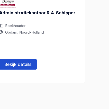
Administratiekantoor R.A. Schipper
CS Con
Boekhouder
Boek
Obdam, Noord-Holland
Obda
Bekijk details
Beki