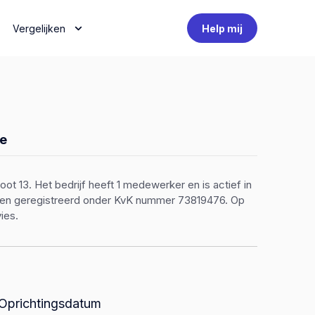
Vergelijken
Help mij
e
t 13. Het bedrijf heeft 1 medewerker en is actief in
r en geregistreerd onder KvK nummer 73819476. Op
ies.
Oprichtingsdatum