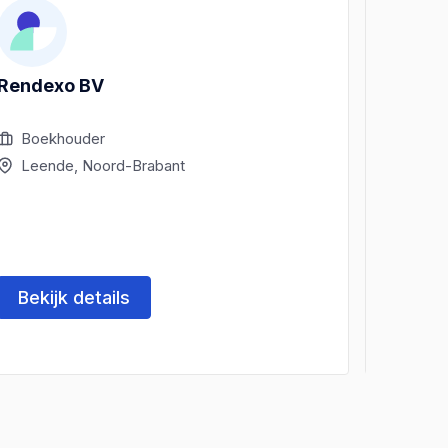
Rendexo BV
Beems 
Boekhouder
Boek
Leende, Noord-Brabant
Leen
Bekijk details
Beki