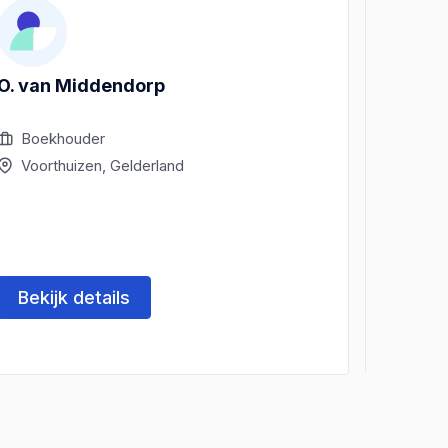
O. van Middendorp
O. v. 
Beheer
Boekhouder
Boek
Voorthuizen, Gelderland
Voor
Bekijk details
Beki