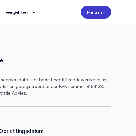
Vergelijken
Help mij
e
Knoopkruid 40. Het bedrijf heeft 1 medewerker en is
houder en geregistreerd onder KvK nummer 8164123.
ratie Advies.
Oprichtingsdatum