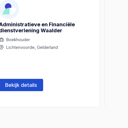
Administratieve en Financiële
Buite
dienstverlening Waalder
Boekhouder
Acco
Lichtenvoorde, Gelderland
Lich
Bekijk details
Beki