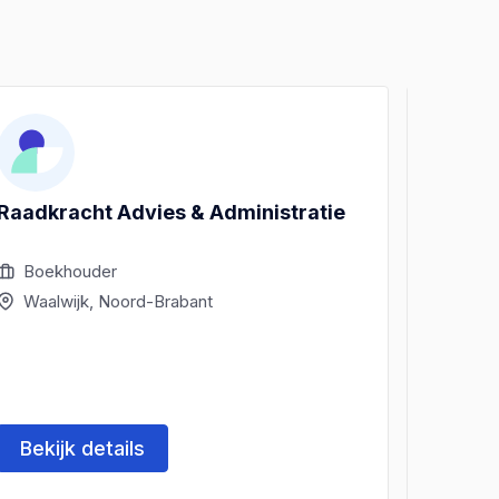
Raadkracht Advies & Administratie
Havo A
Boekhouder
Boek
Waalwijk, Noord-Brabant
Waal
Bekijk details
Beki