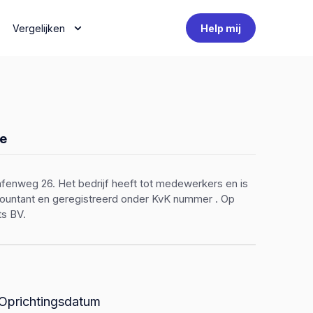
Vergelijken
Help mij
e
afenweg 26. Het bedrijf heeft tot medewerkers en is
ccountant en geregistreerd onder KvK nummer . Op
ts BV.
Oprichtingsdatum