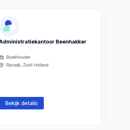
Administratiekantoor Beenhakker
Admini
Valke
Boekhouder
Boek
Rijswijk, Zuid-Holland
Rijsw
Bekijk details
Beki