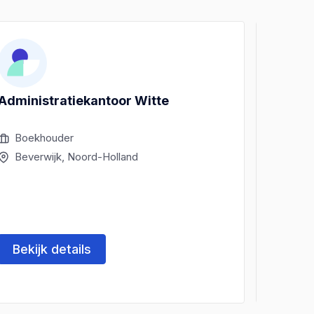
Administratiekantoor Witte
Flexic
Boekhouder
Boek
Beverwijk, Noord-Holland
Vels
Bekijk details
Beki