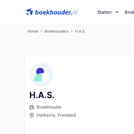
Starten
Boe
Home
Boekhouders
H.A.S.
H.A.S.
Boekhouder
Harkema
, Friesland