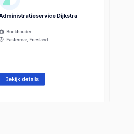
Administratieservice Dijkstra
Dijkst
Boekhouder
Acco
Eastermar, Friesland
East
Bekijk details
Beki