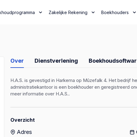
khoudprogramma
Zakelijke Rekening
Boekhouders
Over
Dienstverlening
Boekhoudsoftwar
H.A.S. is gevestigd in Harkema op Mûzefalk 4. Het bedrijf he
administratiekantoor is een boekhouder en geregistreerd o
meer informatie over H.A.S..
Overzicht
Adres