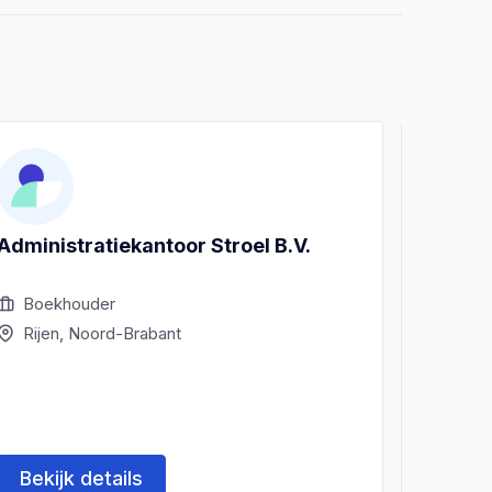
Administratiekantoor Stroel B.V.
Loes 
Coach
Boekhouder
Boek
Rijen, Noord-Brabant
Rije
Bekijk details
Beki