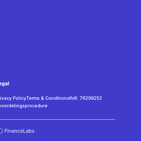
egal
ivacy Policy
Terms & Conditions
KvK: 76299252
eoordelingsprocedure