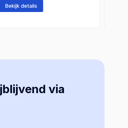
Bekijk details
Beki
jblijvend via