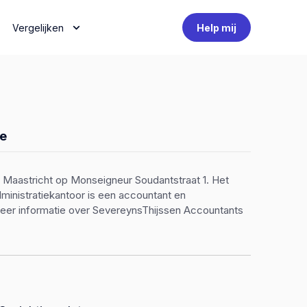
Vergelijken
Help mij
e
n Maastricht op Monseigneur Soudantstraat 1. Het
dministratiekantoor is een accountant en
eer informatie over SevereynsThijssen Accountants