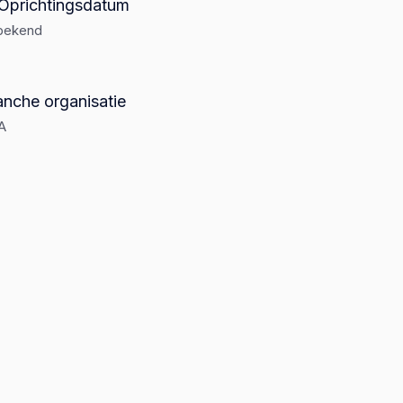
Oprichtingsdatum
bekend
anche organisatie
A