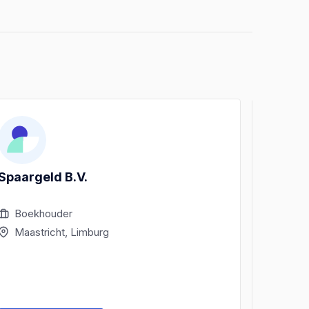
Spaargeld B.V.
Office
Boekhouder
Boek
Maastricht, Limburg
Maas