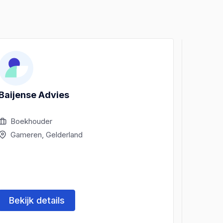
Baijense Advies
Tromp 
Boekhouder
Boek
Gameren, Gelderland
Haaf
Bekijk details
Beki