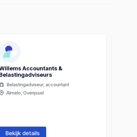
Willems Accountants &
Pure A
Belastingadviseurs
Belastingadviseur, accountant
Acco
Almelo, Overijssel
Almel
Bekijk details
Beki