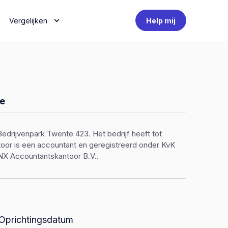
Vergelijken
Help mij
e
edrijvenpark Twente 423. Het bedrijf heeft tot
ntoor is een accountant en geregistreerd onder KvK
NX Accountantskantoor B.V..
Oprichtingsdatum