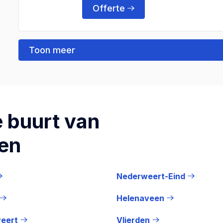
Offerte
Toon meer
 buurt van
en
Nederweert-Eind
Helenaveen
eert
Vlierden