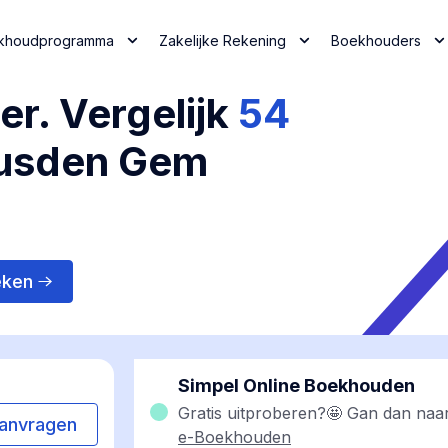
khoudprogramma
Zakelijke Rekening
Boekhouders
r. Vergelijk
54
eusden Gem
eken
Simpel Online Boekhouden
Gratis uitproberen?🤩 Gan dan naa
anvragen
e-Boekhouden