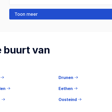
Toon meer
 buurt van
Drunen
len
Eethen
n
Oosteind