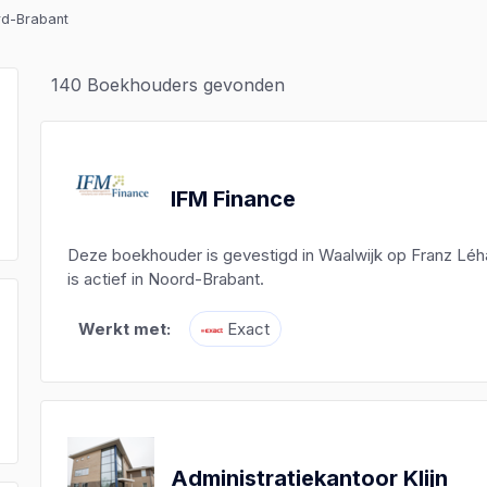
rd-Brabant
140
Boekhouders gevonden
IFM Finance
Deze boekhouder is gevestigd in Waalwijk op Franz Lé
is actief in Noord-Brabant.
Werkt met:
Exact
)
)
)
Administratiekantoor Klijn