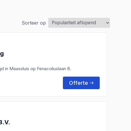
Sorteer op
ng
gd in Maassluis op Fenacoliuslaan 8.
Offerte
B.V.