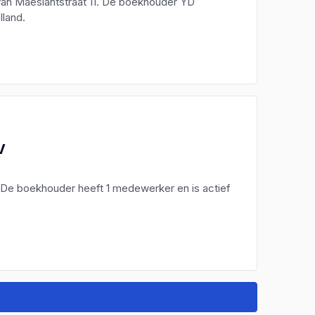
van Maeslantstraat 11. De boekhouder YD
lland.
V
 De boekhouder heeft 1 medewerker en is actief