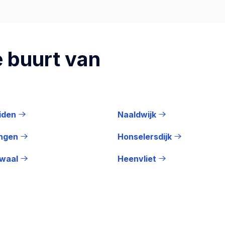
 buurt van
iden
Naaldwijk
ingen
Honselersdijk
waal
Heenvliet