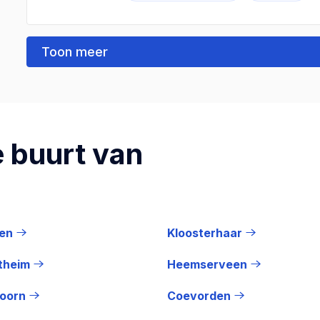
Toon meer
 buurt van
en
Kloosterhaar
theim
Heemserveen
doorn
Coevorden