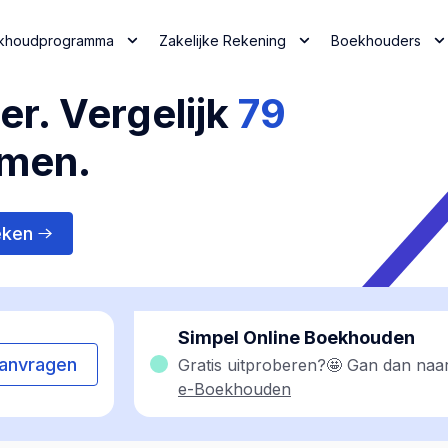
khoudprogramma
Zakelijke Rekening
Boekhouders
r. Vergelijk
79
jmen.
eken
Simpel Online Boekhouden
anvragen
Gratis uitproberen?🤩 Gan dan naa
e-Boekhouden