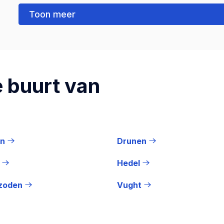
Toon meer
 buurt van
n
Drunen
Hedel
zoden
Vught