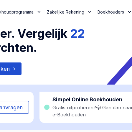
khoudprogramma
Zakelijke Rekening
Boekhouders
r. Vergelijk
22
rchten.
eken
Simpel Online Boekhouden
anvragen
Gratis uitproberen?🤩 Gan dan naa
e-Boekhouden