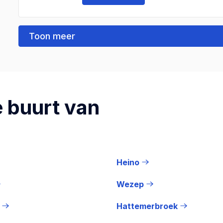
Toon meer
 buurt van
Heino
Wezep
Hattemerbroek