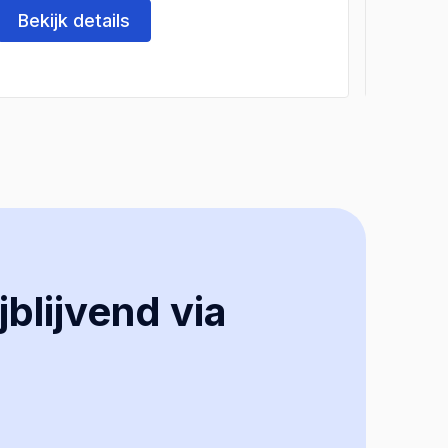
Bekijk details
Beki
jblijvend via