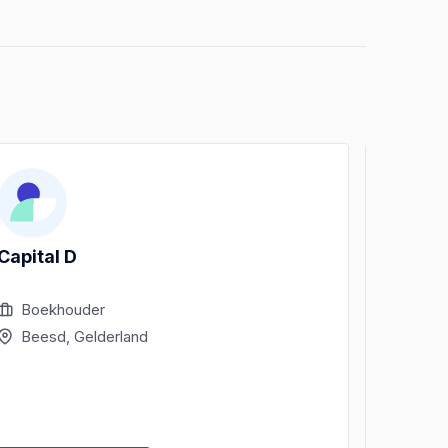
Capital D
Accon
accou
Boekhouder
Acco
Beesd, Gelderland
Bees