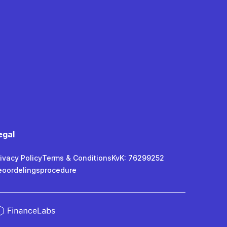
egal
ivacy Policy
Terms & Conditions
KvK: 76299252
eoordelingsprocedure