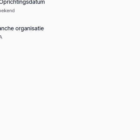
Oprichtingsdatum
bekend
anche organisatie
A